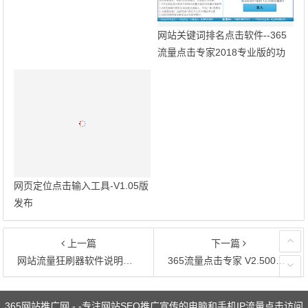
网站关键词排名点击软件--365
网页定位点击输入工具-V1.05版
流量点击专家2018专业版的功
发布
能介绍
上一篇
下一篇
网站流量狂刷器软件说明简介
365流量点击专家 V2.500版本更新发布
文章导航
365网站推广网 - -专注网站SEO推广宣传的电脑和手机IP流量点击访问
优化服务
Copyright ©
365网站推广网
版权所有.
在线题库网
|
考试信息题
库资料网
|
辣妈
|
工程建业信息网
|
网站推广帮
|
练题猫APP
|
安
全员考试题库网
|
二级建造师考试题库网
|
建筑安全员考试题库网
|
工程建业信息网
|
一级建造师考试题库网
|
建筑八大员考试题库
网
|
成都网站建设
|
首饰翻新维修
|
微微考